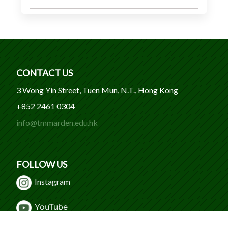
CONTACT US
3 Wong Yin Street, Tuen Mun, N.T., Hong Kong
+852 2461 0304
info@tmmarden.edu.hk
FOLLOW US
Instagram
Y
ouTube