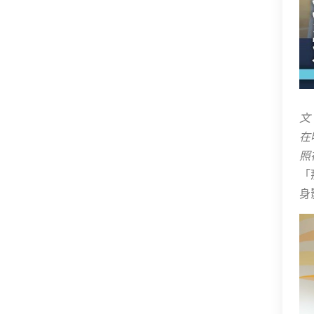
文
在
照
「
身