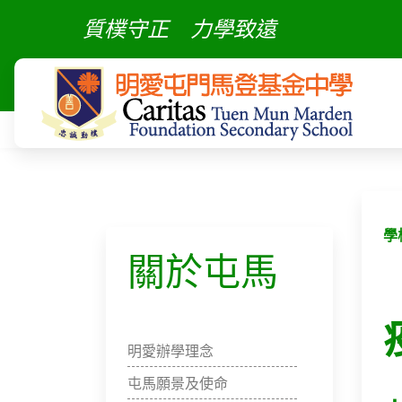
質樸守正
力學致遠
學
關於屯馬
明愛辦學理念
屯馬願景及使命​