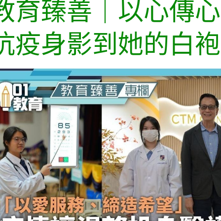
教育臻善｜以心傳心
抗疫身影到她的白袍