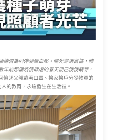
頭練習為同伴測量血壓。陽光穿過窗櫺，映
數年前那個疫情肆虐的春天便已悄悄萌芽。
回憶起父親戴著口罩、挨家挨戶分發物資的
動人的教育，永遠發生在生活裡。