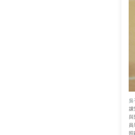
吳
課
與
員
照