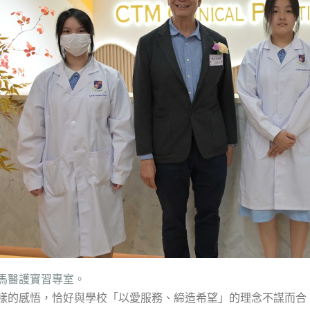
馬醫護實習專室。
樣的感悟，恰好與學校「以愛服務、締造希望」的理念不謀而合