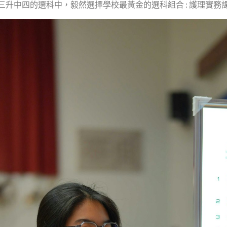
三升中四的選科中，毅然選擇學校最黃金的選科組合 : 護理實