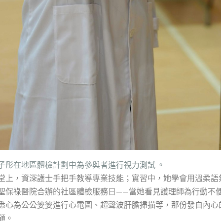
子彤在地區體檢計劃中為參與者進行視力測試 。
堂上，資深護士手把手教導專業技能；實習中，她學會用溫柔語
聖保祿醫院合辦的社區體檢服務日——當她看見護理師為行動不
悉心為公公婆婆進行心電圖、超聲波肝膽掃描等，那份發自內心
顧。