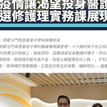
：明愛屯門馬登基金中學朱婉儀校長
明愛屯門馬登基金中學的醫護實務課室裡，十六歲的吳子彤正低
在她專注的側臉上。誰能想到，這顆渴望投身醫護的種子，早在
那時候，整個城市都充滿不安，但我父親選擇走向人群。」子彤
影，眼神裡仍帶著驕傲。正是這份無言的身教，讓她明白——最