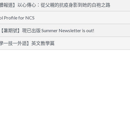
體報道】以心傳心：從父親的抗疫身影到她的白袍之路
l Profile for NCS
暑期號】現已出版 Summer Newsletter is out!
學一技一外語】英文教學篇