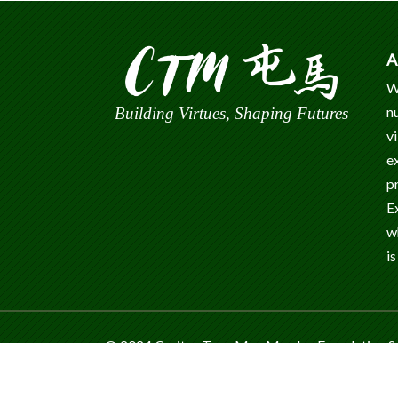
A
W
n
Building Virtues, Shaping Futures
v
e
p
E
w
is
© 2024 Caritas Tuen Mun Marden Foundation Sec
Reserved