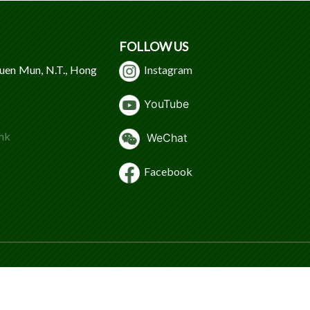
FOLLOW US
Tuen Mun, N.T., Hong
Instagram
Y
ouTube
hk
WeChat
Facebook