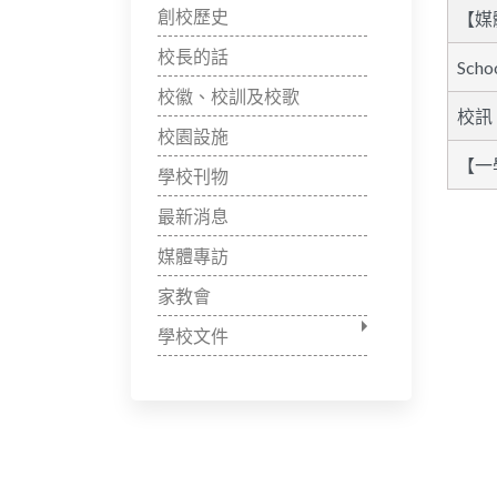
創校歷史
【媒
校長的話
Schoo
校徽、校訓及校歌
校訊【
校園設施
【一
學校刊物
最新消息
媒體專訪
家教會
學校文件