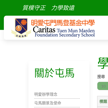
質樸守正
力學致遠
關於屯馬
搜尋
每頁
明愛辦學理念
標題
屯馬願景及使命​