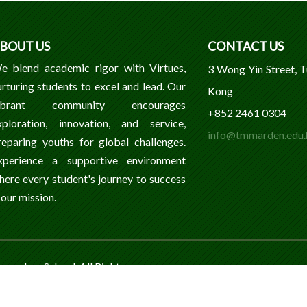
BOUT US
CONTACT US
e blend academic rigor with Virtues,
3 Wong Yin Street, 
urturing students to excel and lead. Our
Kong
ibrant community encourages
+852 2461 0304
xploration, innovation, and service,
info@tmmarden.edu.
reparing youths for global challenges.
xperience a supportive environment
here every student's journey to success
 our mission.
ondary School. All Rights