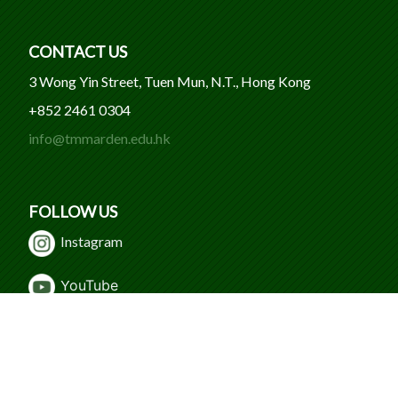
CONTACT US
3 Wong Yin Street, Tuen Mun, N.T., Hong Kong
+852 2461 0304
info@tmmarden.edu.hk
FOLLOW US
Instagram
Y
ouTube
WeChat
Facebook