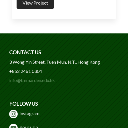
View Project
CONTACT US
3 Wong Yin Street, Tuen Mun, N.T., Hong Kong
+852 2461 0304
info@tmmarden.edu.hk
FOLLOW US
Instagram
Y
ouTube