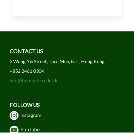
CONTACT US
3 Wong Yin Street, Tuen Mun, N.T., Hong Kong
+852 2461 0304
info@tmmarden.edu.hk
FOLLOW US
Instagram
Y
ouTube