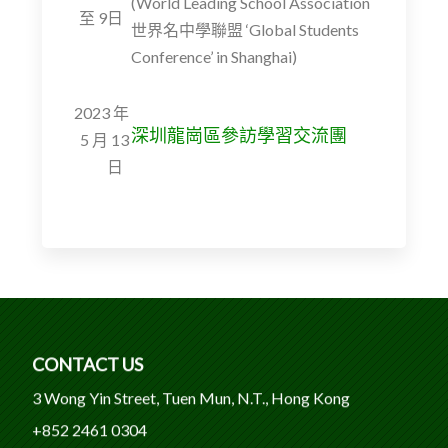
(World Leading School Association
至 9日
世界名中學聯盟 ‘Global Students
Conference’ in Shanghai)
2023 年
深圳龍崗區參訪學習交流團
5 月 13
日
CONTACT US
3 Wong Yin Street, Tuen Mun, N.T., Hong Kong
+852 2461 0304