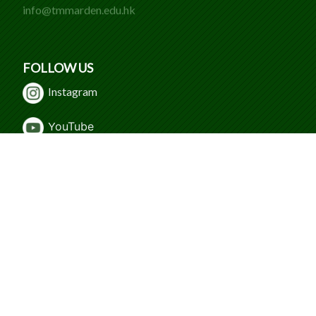
info@tmmarden.edu.hk
FOLLOW US
Instagram
Y
ouTube
WeChat
Facebook
© 2024 Caritas Tuen Mun Marden Foundation
Secondary School. All Rights Reserved