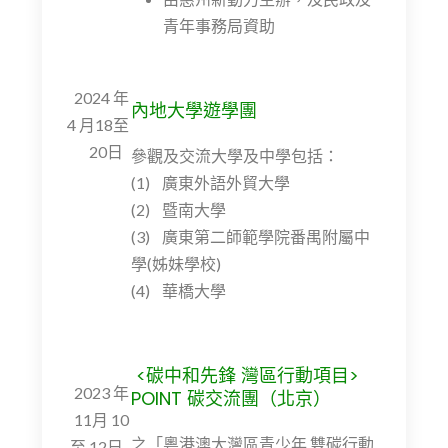
青年事務局資助
2024 年
內地大學遊學團
4 月18至
20日
參觀及交流大學及中學包括：
(1) 廣東外語外貿大學
(2) 暨南大學
(3) 廣東第二師範學院番禺附屬中
學(姊妹學校)
(4) 華橋大學
<碳中和先鋒 灣區行動項目>
2023 年
POINT 碳交流團（北京）
11月 10
之「粵港澳大灣區青少年 雙碳行動
至 12日