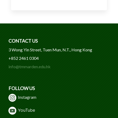
CONTACT US
3 Wong Yin Street, Tuen Mun, N.T., Hong Kong
+852 2461 0304
info@tmmarden.edu.hk
FOLLOW US
Instagram
Y
ouTube