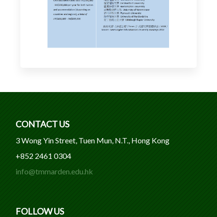
CONTACT US
3 Wong Yin Street, Tuen Mun, N.T., Hong Kong
+852 2461 0304
info@tmmarden.edu.hk
FOLLOW US