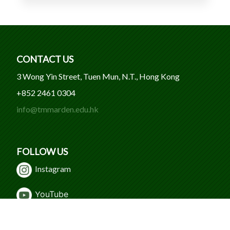
CONTACT US
3 Wong Yin Street, Tuen Mun, N.T., Hong Kong
+852 2461 0304
info@tmmarden.edu.hk
FOLLOW US
Instagram
Y
ouTube
WeChat