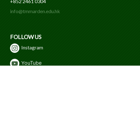
+852 2461 0304
info@tmmarden.edu.hk
FOLLOW US
Instagram
Y
ouTube
WeChat
Facebook
© 2024 Caritas Tuen Mun Marden Foundation