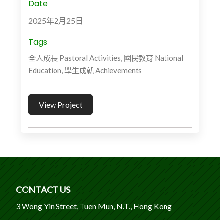
Date
2025年2月25日
Tags
全人成長 Pastoral Activities, 國民教育 National
Education, 學生成就 Achievements
View Project
CONTACT US
3 Wong Yin Street, Tuen Mun, N.T., Hong Kong