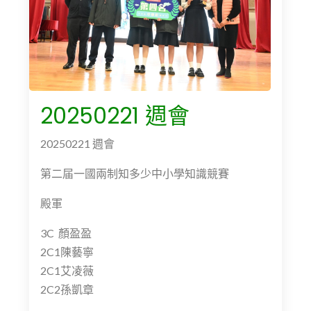
20250221 週會
20250221 週會
第二届一國兩制知多少中小學知識競賽
殿軍
3C 顏盈盈
2C1陳藝寧
2C1艾凌薇
2C2孫凱章