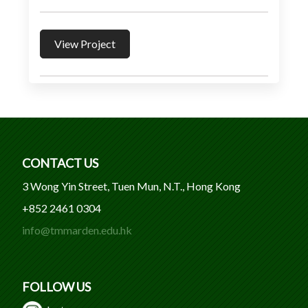
View Project
CONTACT US
3 Wong Yin Street, Tuen Mun, N.T., Hong Kong
+852 2461 0304
info@tmmarden.edu.hk
FOLLOW US