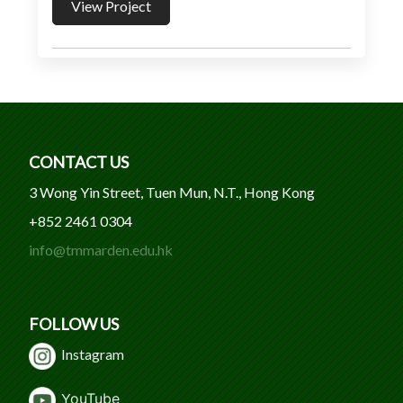
View Project
CONTACT US
3 Wong Yin Street, Tuen Mun, N.T., Hong Kong
+852 2461 0304
info@tmmarden.edu.hk
FOLLOW US
Instagram
Y
ouTube