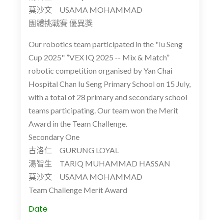
莫沙文 USAMA MOHAMMAD
團體挑戰賽 優異獎
Our robotics team participated in the "Iu Seng
Cup 2025" ”VEX IQ 2025 -- Mix & Match”
robotic competition organised by Yan Chai
Hospital Chan Iu Seng Primary School on 15 July,
with a total of 28 primary and secondary school
teams participating. Our team won the Merit
Award in the Team Challenge.
Secondary One
古洛仁 GURUNG LOYAL
湯智生 TARIQ MUHAMMAD HASSAN
莫沙文 USAMA MOHAMMAD
Team Challenge Merit Award
Date