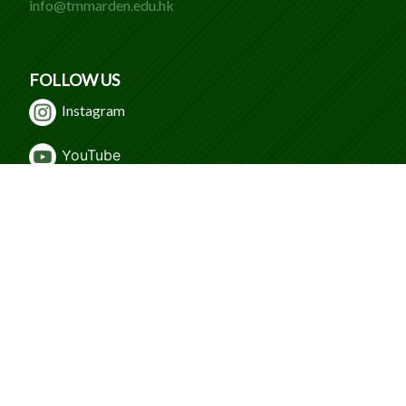
info@tmmarden.edu.hk
FOLLOW US
Instagram
Y
ouTube
WeChat
Facebook
© 2024 Caritas Tuen Mun Marden Foundation
Secondary School. All Rights Reserved