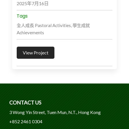
2025年7月16日
Tags
全人成長 Pastoral Activities, 學生成就
Achievements
View Project
CONTACT US
3 Wong Yin Street, Tuen Mun, N.T., Hong Kong
+852 2461 0304