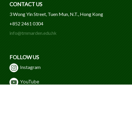
CONTACT US
3 Wong Yin Street, Tuen Mun, N.T., Hong Kong
+852 2461 0304
info@tmmarden.edu.hk
FOLLOW US
Instagram
Y
ouTube
WeChat
Facebook