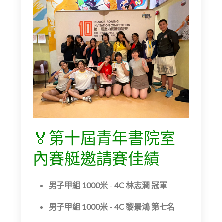
🏅第十屆青年書院室
內賽艇邀請賽佳績
男子甲組 1000米
–
4C 林志潤 冠軍
男子甲組 1000米
–
4C 黎景鴻 第七名