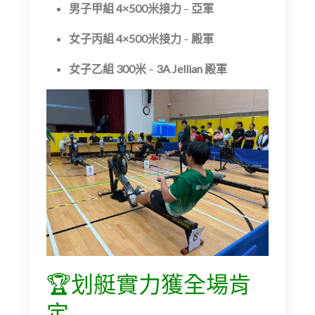
男子甲組 4×500米接力
–
亞軍
女子丙組 4×500米接力
–
殿軍
女子乙組 300米
–
3A Jellian 殿軍
🏆划艇實力獲全場肯
定