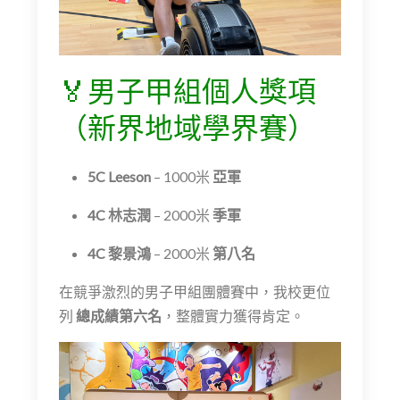
🏅男子甲組個人獎項
（新界地域學界賽）
5C Leeson
– 1000米
亞軍
4C 林志潤
– 2000米
季軍
4C 黎景鴻
– 2000米
第八名
在競爭激烈的男子甲組團體賽中，我校更位
列
總成績第六名
，整體實力獲得肯定。