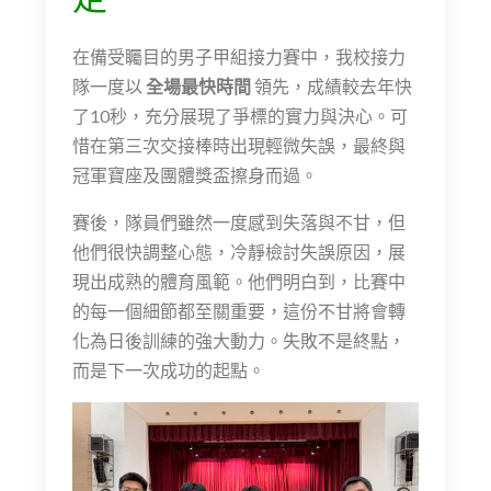
在備受矚目的男子甲組接力賽中，我校接力
隊一度以
全場最快時間
領先，成績較去年快
了10秒，充分展現了爭標的實力與決心。可
惜在第三次交接棒時出現輕微失誤，最終與
冠軍寶座及團體獎盃擦身而過。
賽後，隊員們雖然一度感到失落與不甘，但
他們很快調整心態，冷靜檢討失誤原因，展
現出成熟的體育風範。他們明白到，比賽中
的每一個細節都至關重要，這份不甘將會轉
化為日後訓練的強大動力。失敗不是終點，
而是下一次成功的起點。