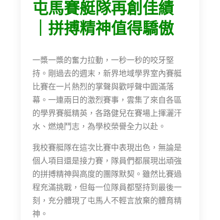
屯馬賽艇隊再創佳績
｜拼搏精神值得驕傲
一槳一槳的奮力拉動，一秒一秒的咬牙堅
持。剛過去的週末，新界地域學界室內賽艇
比賽在一片熱烈的掌聲與歡呼聲中圓滿落
幕。一連兩日的激烈賽事，雲集了來自各區
的學界賽艇精英，各路健兒在賽場上揮灑汗
水、燃燒鬥志，為學校榮譽全力以赴。
我校賽艇隊在這次比賽中表現出色，無論是
個人項目還是接力賽，隊員們都展現出頑強
的拼搏精神與高度的團隊默契。雖然比賽過
程充滿挑戰，但每一位隊員都堅持到最後一
刻，充分體現了屯馬人不輕言放棄的體育精
神。