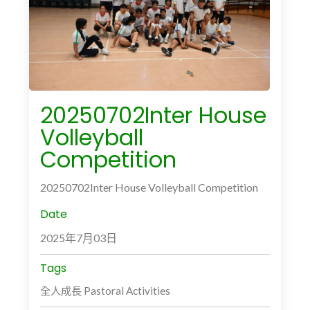
20250702Inter House
Volleyball
Competition
20250702Inter House Volleyball Competition
Date
2025年7月03日
Tags
全人成長 Pastoral Activities