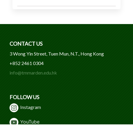
CONTACT US
3 Wong Yin Street, Tuen Mun, N.T., Hong Kong
+852 2461 0304
info@tmmarden.edu.hk
FOLLOW US
Instagram
Y
ouTube