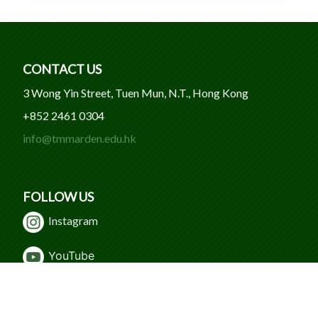
CONTACT US
3 Wong Yin Street, Tuen Mun, N.T., Hong Kong
+852 2461 0304
info@tmmarden.edu.hk
FOLLOW US
Instagram
Y
ouTube
WeChat