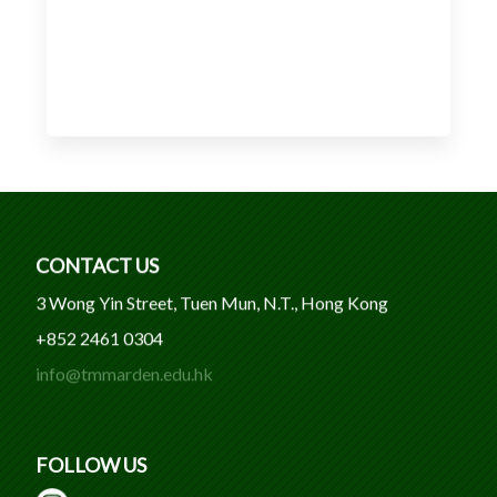
CONTACT US
3 Wong Yin Street, Tuen Mun, N.T., Hong Kong
+852 2461 0304
info@tmmarden.edu.hk
FOLLOW US