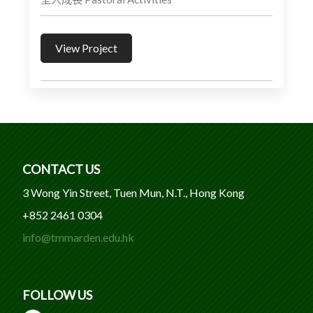
View Project
CONTACT US
3 Wong Yin Street, Tuen Mun, N.T., Hong Kong
+852 2461 0304
info@tmmarden.edu.hk
FOLLOW US