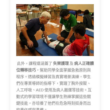
此外，課程還涵蓋了
失禁護理
及
病人正確體
位轉移技巧
，幫助同學全面掌握急救原則與
程序。透過模擬練習及真實場景演練，學生
們在專業導師的指導下，實踐了胸外按壓、
人工呼吸、
AED
使用及病人搬運等技術。互
動式的學習環境不僅讓學生熟練掌握這些關
鍵技能，亦培養了他們在危急時刻挺身而出
的責任感與準備。