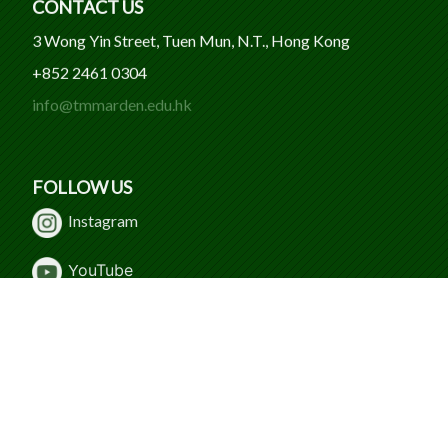
CONTACT US
3 Wong Yin Street, Tuen Mun, N.T., Hong Kong
+852 2461 0304
info@tmmarden.edu.hk
FOLLOW US
Instagram
Y
ouTube
WeChat
Facebook