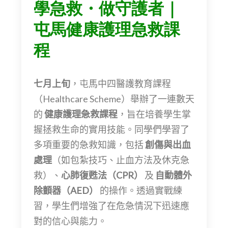
學急救・做守護者｜
屯馬健康護理急救課
程
七月上旬
，屯馬中四醫護教育課程
（
Healthcare Scheme
）舉辦了一連數天
的
健康護理急救課程
，旨在培養學生掌
握拯救生命的實用技能。同學們學習了
多項重要的急救知識，包括
創傷與出血
處理
（如包紮技巧、止血方法及休克急
救）、
心肺復甦法（
CPR
）
及
自動體外
除顫器（
AED
）
的操作。透過實戰練
習，學生們增強了在危急情況下迅速應
對的信心與能力。