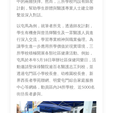
中的兩難抉擇。然而，三所學校均設有師友
計劃，幫助學生群體與醫護專業人士建立聯
繫並深入對話。
以屯馬為例，就筆者所見，透過師友計劃，
學生有機會與曾浩輝醫生及一眾醫護人員進
行深入交流，學習專業精神與職業倫理。為
讓學生進一步應用所學價值於現實環境，三
所學校積極開展各類社區健康活動。例如，
屯馬於本年5月18日舉辦社區保健同樂日，活
動邀請聖保祿醫院逾百名醫護志工到校，並
透過屯門區小學校長會、幼稚園校長會、新
界西長者學苑聯網、明愛屯門綜合家庭服務
中心等網絡，動員區內24所學校、近5000名
街坊長者參與。