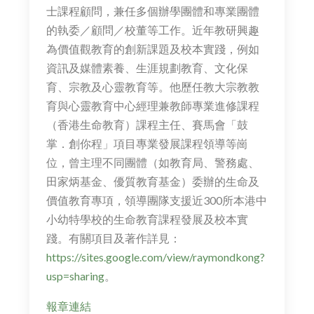
士課程顧問，兼任多個辦學團體和專業團體
的執委／顧問／校董等工作。近年教研興趣
為價值觀教育的創新課題及校本實踐，例如
資訊及媒體素養、生涯規劃教育、文化保
育、宗教及心靈教育等。他歷任教大宗教教
育與心靈教育中心經理兼教師專業進修課程
（香港生命教育）課程主任、賽馬會「鼓
掌．創你程」項目專業發展課程領導等崗
位，曾主理不同團體（如教育局、警務處、
田家炳基金、優質教育基金）委辦的生命及
價值教育專項，領導團隊支援近300所本港中
小幼特學校的生命教育課程發展及校本實
踐。有關項目及著作詳見：
https://sites.google.com/view/raymondkong?
usp=sharing
。
報章連結