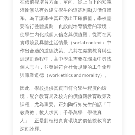
在價值觀培育方面，單向、從上而下的知識
灌輸無法有效建立學生的道德判斷與價值體
系。為了讓學生真正活出正確價值，學校需
要進行整體規劃，創設能培育情意的環境，
使學生內化成個人信念與價值觀，從而在真
實環境及具體生活情景（social context）中
作出合適的道德決策。尤其在職業教育與生
涯規劃過程中，高中學生需要在環境中尋找
個人志向，並發展符合社會規範的工作倫理
與職業道德（work ethics and morality）。
因此，學校提供真實而符合學生程度的環
境，配合教育局及校方的價值觀教育政策及
課程，尤為重要。正如陶行知先生的話「千
教萬教，教人求真；千學萬學，學做真
人」，正是對植根真實環境的價值觀教育的
深刻詮釋。