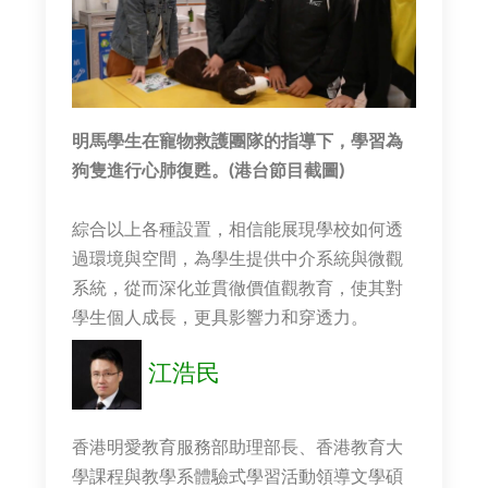
明馬學生在寵物救護團隊的指導下，學習為
狗隻進行心肺復甦。(港台節目截圖)
綜合以上各種設置，相信能展現學校如何透
過環境與空間，為學生提供中介系統與微觀
系統，從而深化並貫徹價值觀教育，使其對
學生個人成長，更具影響力和穿透力。
江浩民
香港明愛教育服務部助理部長、香港教育大
學課程與教學系體驗式學習活動領導文學碩