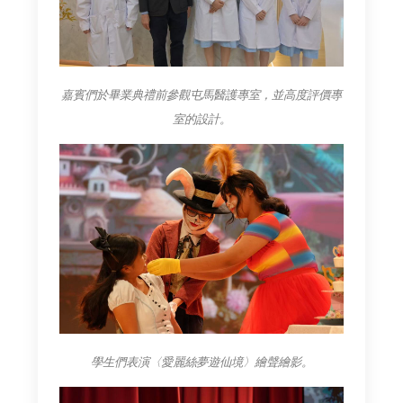
嘉賓們於畢業典禮前參觀屯馬醫護專室，並高度評價專
室的設計。
學生們表演〈愛麗絲夢遊仙境〉繪聲繪影。