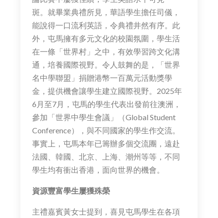
斑。就畢業典禮所見，華語學生擔任司儀，
能說得一口流利英語，令典禮井然有序。此
外，屯馬擁有多元文化的校園氛圍，學生活
在一條「世界村」之中，有效學習跨文化溝
通，培養國際視野。令人鼓舞的是，「世界
名中學聯盟」捐贈港幣一百萬元活動獎學
金，提供機會讓學生建立國際視野。2025年
6月至7月，屯馬的學生代表出發前往澳洲，
參加「世界中學生會議」（Global Student
Conference），與不同國家的學生作交流。
事實上，屯馬本年已籌辦多個交流團，遠赴
法國、韓國、北京、上海、潮州等等，不同
學生均有衝出香港，面向世界的機會。
資源豐富學生屢獲殊榮
主禮嘉賓黃女士提到，喜見屯馬學生在各項