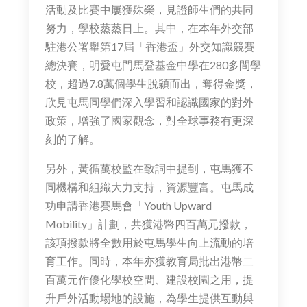
活動及比賽中屢獲殊榮，見證師生們的共同
努力，學校蒸蒸日上。其中，在本年外交部
駐港公署舉第17屆「香港盃」外交知識競賽
總決賽，明愛屯門馬登基金中學在280多間學
校，超過7.8萬個學生脫穎而出，奪得金獎，
欣見屯馬同學們深入學習和認識國家的對外
政策，增強了國家觀念，對全球事務有更深
刻的了解。
另外，黃循萬校監在致詞中提到，屯馬獲不
同機構和組織大力支持，資源豐富。屯馬成
功申請香港賽馬會「Youth Upward
Mobility」計劃，共獲港幣四百萬元撥款，
該項撥款將全數用於屯馬學生向上流動的培
育工作。同時，本年亦獲教育局批出港幣二
百萬元作優化學校空間、建設校園之用，提
升戶外活動場地的設施，為學生提供互動與