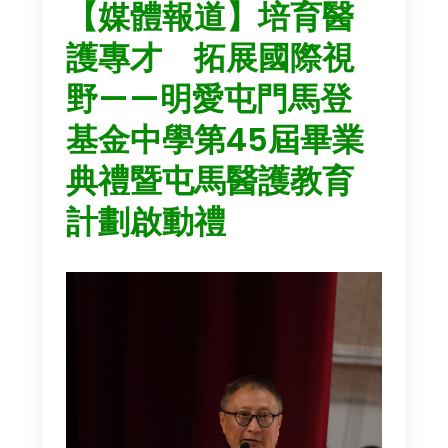
【媒體報道】培育醫
護專才 拓展國際視
野——明愛屯門馬登
基金中學第45屆畢業
典禮暨屯馬醫護教育
計劃啟動禮