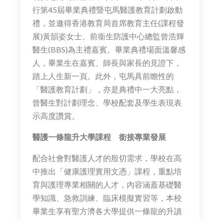
行第45屆畢業典禮暨屯馬醫護教育計劃啟動
禮，並邀得香港教育局首席教育主任(課程發
展)黃韻姿女士、前衞生防護中心總監曾浩輝
醫生(BBS)為主禮嘉賓。畢業典禮場面溫馨感
人，畢業生在嘉賓、師長與家長的見證下，
踏上人生新一頁。此外，屯馬具前瞻性的
「醫護教育計劃」，亦是典禮中一大亮點，
曾醫生對計劃理念、學校配套及學生表現表
示高度讚賞。
醫護一條龍升大學課程 銜接專業發展
配合社會對醫護人才的殷切需求，學校在高
中推出「健康護理實用文憑」課程，重點培
育與護理專業相關的人才，內容涵蓋基礎醫
學知識、急救訓練、臨床模擬實習等，本校
畢業生享有聖方濟各大學提供一條龍的升讀