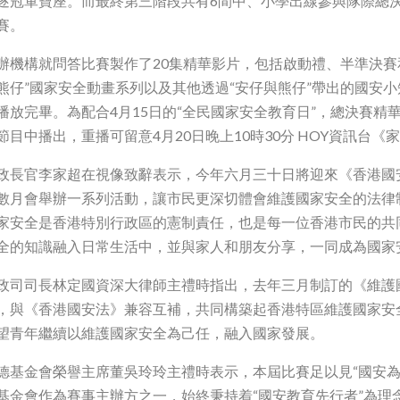
逐冠軍寶座。而最終第三階段共有6間中、小學出線參與隊際總
賽。
辦機構就問答比賽製作了20集精華影片，包括啟動禮、半準決賽
熊仔”國家安全動畫系列以及其他透過“安仔與熊仔”帶出的國安小
播放完畢。為配合4月15日的“全民國家安全教育日”，總決賽
節目中播出，重播可留意4月20日晚上10時30分 HOY資訊台《
政長官李家超在視像致辭表示，今年六月三十日將迎來《香港國
數月會舉辦一系列活動，讓市民更深切體會維護國家安全的法律制
家安全是香港特別行政區的憲制責任，也是每一位香港市民的共
全的知識融入日常生活中，並與家人和朋友分享，一同成為國家
政司司長林定國資深大律師主禮時指出，去年三月制訂的《維護
，與《香港國安法》兼容互補，共同構築起香港特區維護國家安
望青年繼續以維護國家安全為己任，融入國家發展。
德基金會榮譽主席董吳玲玲主禮時表示，本屆比賽足以見“國安為
基金會作為賽事主辦方之一，始終秉持着“國安教育先行者”為理