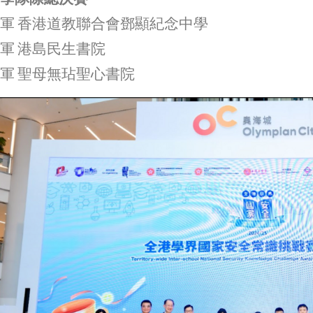
軍 香港道教聯合會鄧顯紀念中學
軍 港島民生書院
軍 聖母無玷聖心書院