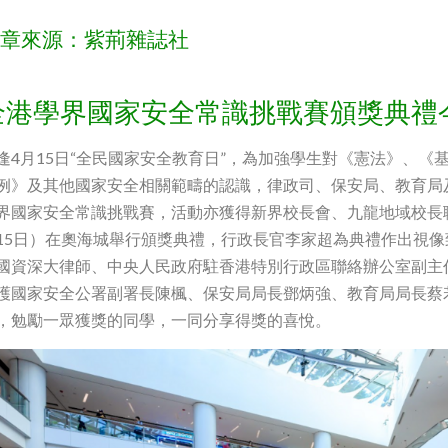
章來源：紫荊雜誌社
全港學界國家安全常識挑戰賽頒獎典禮
逢4月15日“全民國家安全教育日”，為加強學生對《憲法》、
例》及其他國家安全相關範疇的認識，律政司、保安局、教育局及善
界國家安全常識挑戰賽，活動亦獲得新界校長會、九龍地域校長
15日）在奧海城舉行頒獎典禮，行政長官李家超為典禮作出視
國資深大律師、中央人民政府駐香港特別行政區聯絡辦公室副主
護國家安全公署副署長陳楓、保安局局長鄧炳強、教育局局長蔡
，勉勵一眾獲獎的同學，一同分享得獎的喜悅。