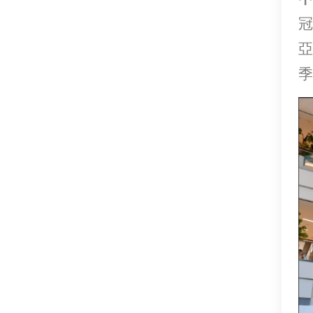
冠
亞
季