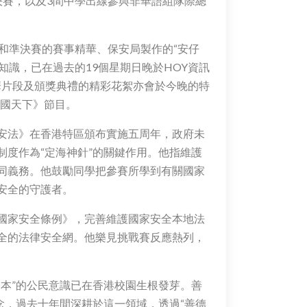
決賽，以及3間中學出線參與非華語組隊際總
和準決賽的賽事精華、保安局製作的“安仔
知識，已在過去的19個星期日晚於HOY資訊
精華片段及頒獎典禮的精彩花絮亦會於今晚的特
家國天下》節目。
安法》在香港特區頒布實施五周年，政府未
度作為“定海神針”的關鍵作用。他指維護
同義務。他鼓勵同學把參賽所學到有關國家
安全的守護者。
國家安全條例》，完善維護國家安全本地法
全的法律安全網。他樂見挑戰賽反應熱列，
本”的公民意識已在香港校園生根發芽。善
念，過去十年間深耕於這一領域，透過“善德