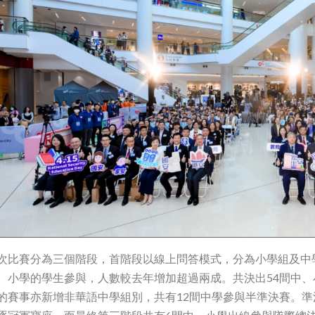
次比賽分為三個階段，首階段以線上問答模式，分為小學組及中學組進
、小學的學生參與，人數較去年增加超過兩成。共決出54間中、
的賽事亦新增非華語中學組別，共有12間中學參與半準決賽。準