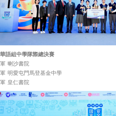
華語組中學隊際總決賽
軍 喇沙書院
軍 明愛屯門馬登基金中學
軍 皇仁書院