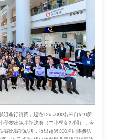
行初賽，超過126,0000名來自610所
小學校出線半準決賽（中小學各27間），今
決賽比賽完結後，得出超過300名同學參與