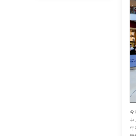
今
中
年