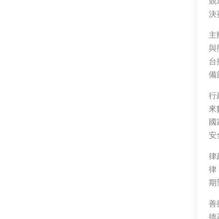
競
決
主
與
台
備
行
來
國
安
律
律
期
善
德