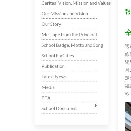
Caritas' Vision, Mission and Values
報
Our Mission and Vision
Our Story
Message from the Principal
School Badge, Motto and Song
適
條
School Facilities
學
Publication
月
Latest News
定
維
Media
玲
PTA
School Document