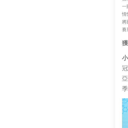
一
情
將
賽
獲
小
冠
亞
季