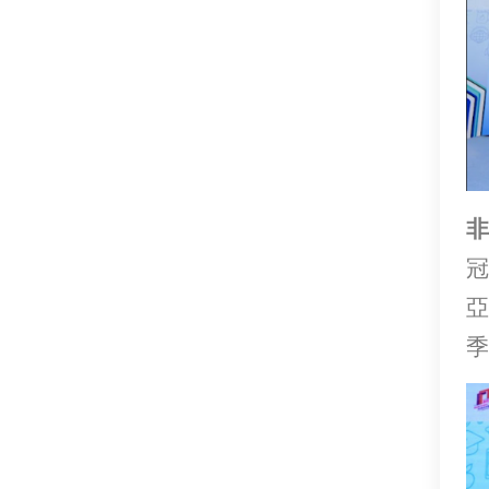
非
冠
亞
季