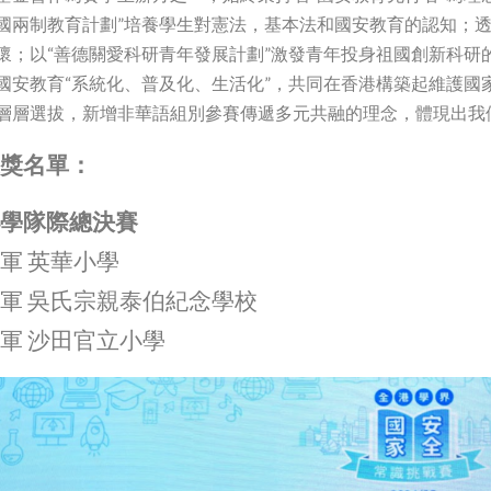
國兩制教育計劃”培養學生對憲法，基本法和國安教育的認知；透
懷；以“善德關愛科研青年發展計劃”激發青年投身祖國創新科研
國安教育“系統化、普及化、生活化”，共同在香港構築起維護國
層層選拔，新增非華語組別參賽傳遞多元共融的理念，體現出我們
獎名單：
學隊際總決賽
軍 英華小學
軍 吳氏宗親泰伯紀念學校
軍 沙田官立小學