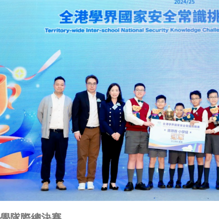
學隊際總決賽