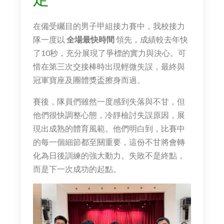
在備受矚目的男子甲組接力賽中，我校接力
隊一度以
全場最快時間
領先，成績較去年快
了10秒，充分展現了爭標的實力與決心。可
惜在第三次交接棒時出現輕微失誤，最終與
冠軍寶座及團體獎盃擦身而過。
賽後，隊員們雖然一度感到失落與不甘，但
他們很快調整心態，冷靜檢討失誤原因，展
現出成熟的體育風範。他們明白到，比賽中
的每一個細節都至關重要，這份不甘將會轉
化為日後訓練的強大動力。失敗不是終點，
而是下一次成功的起點。