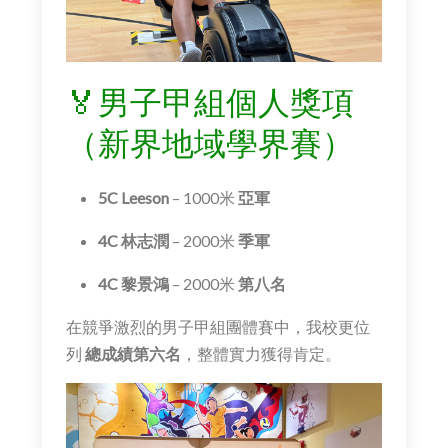
🏅男子甲組個人獎項
（新界地域學界賽）
5C Leeson
– 1000米
亞軍
4C 林志潤
– 2000米
季軍
4C 黎景鴻
– 2000米
第八名
在競爭激烈的男子甲組團體賽中，我校更位
列
總成績第六名
，整體實力獲得肯定。