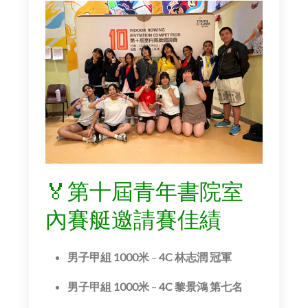
🏅第十屆青年書院室
內賽艇邀請賽佳績
男子甲組 1000米
–
4C 林志潤 冠軍
男子甲組 1000米
–
4C 黎景鴻 第七名