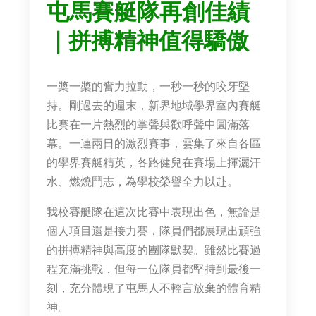
屯馬賽艇隊再創佳績
｜拼搏精神值得驕傲
一槳一槳的奮力拉動，一秒一秒的咬牙堅
持。剛過去的週末，新界地域學界室內賽艇
比賽在一片熱烈的掌聲與歡呼聲中圓滿落
幕。一連兩日的激烈賽事，雲集了來自各區
的學界賽艇精英，各路健兒在賽場上揮灑汗
水、燃燒鬥志，為學校榮譽全力以赴。
我校賽艇隊在這次比賽中表現出色，無論是
個人項目還是接力賽，隊員們都展現出頑強
的拼搏精神與高度的團隊默契。雖然比賽過
程充滿挑戰，但每一位隊員都堅持到最後一
刻，充分體現了屯馬人不輕言放棄的體育精
神。