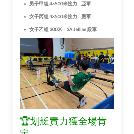
男子甲組 4×500米接力
–
亞軍
女子丙組 4×500米接力
–
殿軍
女子乙組 300米
–
3A Jellian 殿軍
🏆划艇實力獲全場肯
定