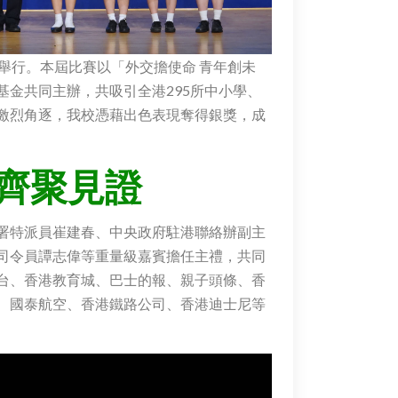
舉行。本屆比賽以「外交擔使命 青年創未
金共同主辦，共吸引全港295所中小學、
過激烈角逐，我校憑藉出色表現奪得銀獎，成
齊聚見證
署特派員崔建春、中央政府駐港聯絡辦副主
司令員譚志偉等重量級嘉賓擔任主禮，共同
台、香港教育城、巴士的報、親子頭條、香
、國泰航空、香港鐵路公司、香港迪士尼等