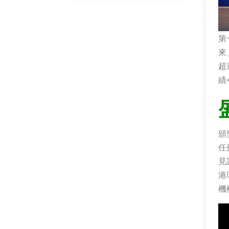
第
來
超
績
頒
任
見
港
機