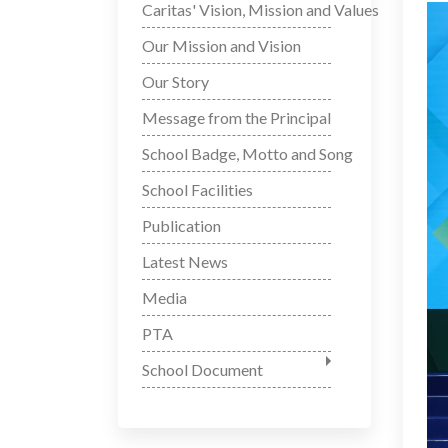
Caritas' Vision, Mission and Values
Our Mission and Vision
Our Story
Message from the Principal
School Badge, Motto and Song
School Facilities
Publication
Latest News
Media
PTA
School Document