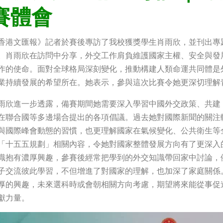
賽體會
香港文匯報》記者於賽後專訪了我校獲獎學生肖雨欣，並刊出專
。肖雨欣在訪問中分享，外交工作肩負維護國家主權、安全與發
作的使命。面對全球格局深刻變化，推動構建人類命運共同體是
業持續發展的希望所在。她表示，參與這次比賽令她更深切理解
雨欣進一步透露，備賽期間她需要深入學習中國外交政策、共建
在聯合國等多邊場合提出的各項倡議。過去她對國際新聞的關注
與國際峰會動態的習慣，也更理解國家在氣候變化、公共衛生等
「十五五規劃」相關內容，令她對國家整體發展方向有了更深入
識抱有濃厚興趣，參賽後經常把學到的外交知識帶回家中討論，
子交流彼此學習，不但增進了對國家的理解，也加深了家庭關係
厚的興趣，未來選科時或會朝相關方向考慮，期望將來能從事促
獻力量。