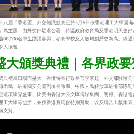
十八屆「香港盃」外交知識競賽已於5月9日假香港理工大學圓滿
」為主題，由外交部駐港公署、特區政府教育局及香港明天更好基
過88,000名學生踴躍參與，參賽學校及人數均創歷史新高。經
令人振奮。
盛大頒獎典禮｜各界政要
獎典禮當日場面盛大，香港特區行政長官李家超、外交部駐港公
孫尚武、駐港國安公署副署長陳楓、中國人民解放軍駐港部隊副
證這項學界盛事。比賽由香港大公文匯傳媒集團、明報、香港電
理工大學等協辦，並獲香港賽馬會特別贊助，以及聯合出版集團
構支持。