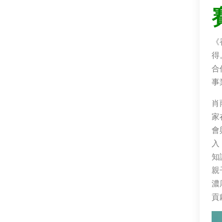
《
得
合
事
肖
家
會
入
知
親
濃
貢