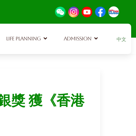
Select your
LIFE PLANNING
ADMISSION
中文
銀獎 獲《香港