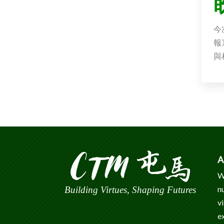
今
報
與
A
W
n
Building Virtues, Shaping Futures
v
e