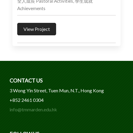
全人成長 Pastoral Activities, 學生成就
Achievements
View Project
CONTACT US
3 Wong Yin Street, Tuen Mun, N.T., Hong Kong
+852 2461 0304
info@tmmarden.edu.hk