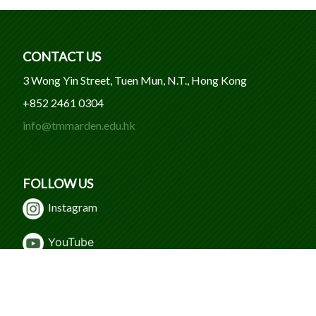
CONTACT US
3 Wong Yin Street, Tuen Mun, N.T., Hong Kong
+852 2461 0304
info@tmmarden.edu.hk
FOLLOW US
Instagram
Y
ouTube
WeChat
Facebook