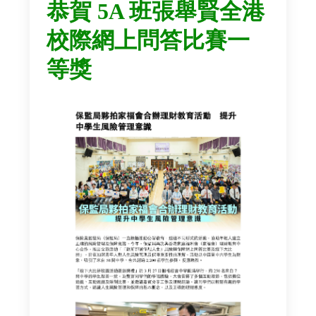
恭賀 5A 班張舉賢全港
校際網上問答比賽一
等獎