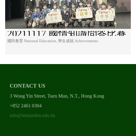
20211117 國情知識問答比賽
國民教育 National Education, 學生成就 Achievements
CONTACT US
3 Wong Yin Street, Tuen Mun, N.T., Hong Kong
+852 2461 0304
info@tmmarden.edu.hk